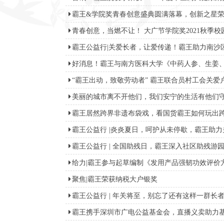
霸王&学院奖青春创意盛典圆满落幕，创新之星荣耀
青春创意，当燃不让！ 大广节学院奖2021秋季校
霸王公益行|关爱长者，让爱传递！霸王助力南沙区
好消息！霸王与南方医科大学《中药人参、生姜、
“霸王出动，致敬劳动者” 霸王联合员村工会关爱户
美丽的城市离不开他们，我们安宁的生活有他们守护
霸王居然跨界非遗布袋戏，看国货霸王如何玩出跨界
霸王公益行 |炎炎夏日，呵护从未停歇，霸王助力关
霸王公益行 | 全国助残日，霸王深入社区助残游园活
给力|霸王参与起草编制《发用产品强韧功效评价方
聚焦|霸王荣获纳税大户银奖
霸王公益行 | 年关将至，别忘了还有这样一群长者需
霸王携手深圳市广电公益基金会，直播义卖助力基金