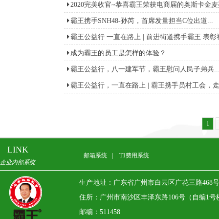
2020完美收官~恭喜霸王荣获电商届的奥斯卡金麦奖
霸王携手SNH48-孙芮，首席发量担当C位出道...
霸王公益行 一直在路上 | 前进街道携手霸王 表彰社
成为霸王的员工是怎样的体验？
霸王公益行，八一建军节，霸王慰问人民子弟兵..
霸王公益行，一直在路上 | 霸王携手员村工会，走
1
LINK
邮箱系统
|
T1费用系统
企业内部系统
生产地址：广东省广州市白云区广花三路468
住所：广州市南沙区丰泽东路106号（自编1号楼）13
邮编：511458