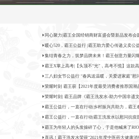
同心聚力|霸王全国经销商财富盛会暨新品发布会圆满
暖心520，霸王公益行 |霸王助力爱心传递义卖公益活
集结青春之力，筑梦品牌未来！霸王创意力量闪耀鹭
霸王X掌上高考|【头顶不“光”，高考不慌】这款高考
三八妇女节公益行 “春风送温暖，关爱进家庭”慰问
荣耀时刻 霸王获【2021年度最受消费者推荐国潮品
荣耀时刻| 霸王品牌《霸王洗发水-助力中国非遗文化
霸王公益行，一直在行动|乡村振兴共助力，霸王春
霸王公益行，一直在行动|霸王洗发水以慰问抗疫医护
霸王为年轻人的头发操碎了心，于是他喊来了RIO！
喜讯！霸王洗发水荣获“2021年度中医药大健康消费